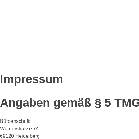
Contact
+49 173 9456 209
Email
loh@slow-media.solutions
Impressum
Angaben gemäß § 5 TM
Büroanschrift:
Werderstrasse 74
69120 Heidelberg